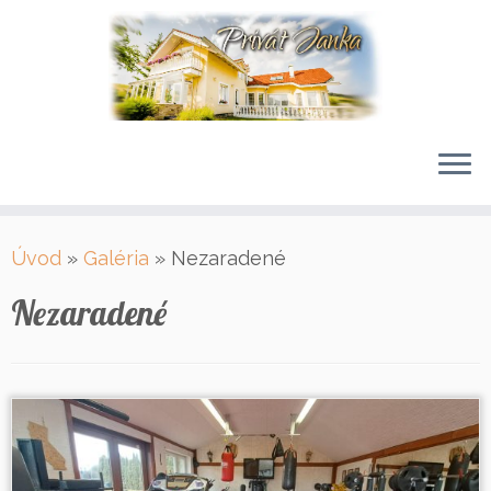
Skip
Úvod
»
Galéria
»
Nezaradené
to
content
Nezaradené